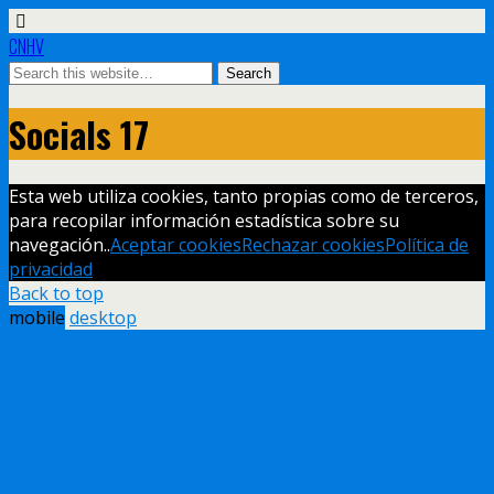
CNHV
Socials 17
Esta web utiliza cookies, tanto propias como de terceros,
para recopilar información estadística sobre su
navegación..
Aceptar cookies
Rechazar cookies
Política de
privacidad
Back to top
mobile
desktop