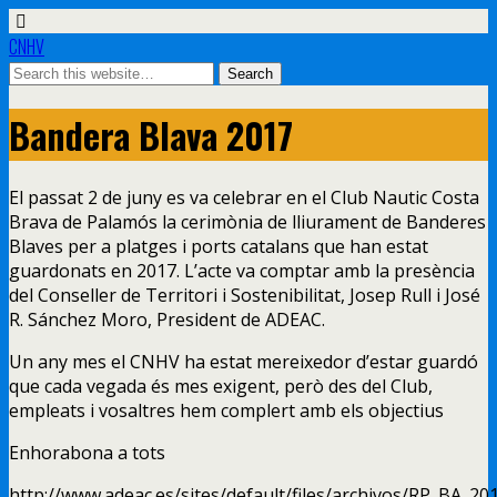
CNHV
Bandera Blava 2017
El passat 2 de juny es va celebrar en el Club Nautic Costa
Brava de Palamós la cerimònia de lliurament de Banderes
Blaves per a platges i ports catalans que han estat
guardonats en 2017. L’acte va comptar amb la presència
del Conseller de Territori i Sostenibilitat, Josep Rull i José
R. Sánchez Moro, President de ADEAC.
Un any mes el CNHV ha estat mereixedor d’estar guardó
que cada vegada és mes exigent, però des del Club,
empleats i vosaltres hem complert amb els objectius
Enhorabona a tots
http://www.adeac.es/sites/default/files/archivos/RP_BA_20