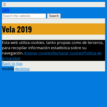
CNHV
Vela 2019
Esta web utiliza cookies, tanto propias como de terceros,
para recopilar información estadística sobre su
navegación..
Aceptar cookies
Rechazar cookies
Política de
privacidad
Back to top
mobile
desktop