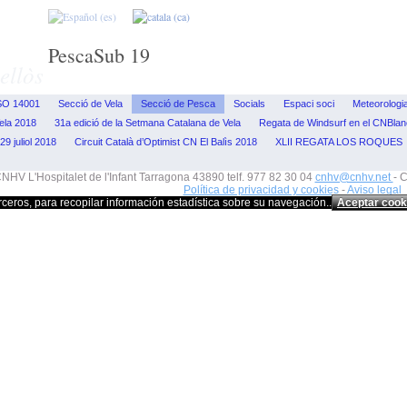
PescaSub 19
ellòs
SO 14001
Secció de Vela
Secció de Pesca
Socials
Espaci soci
Meteorologi
ela 2018
31a edició de la Setmana Catalana de Vela
Regata de Windsurf en el CNBla
9 juliol 2018
Circuit Català d’Optimist CN El Balìs 2018
XLII REGATA LOS ROQUES
NHV L'Hospitalet de l'Infant Tarragona 43890 telf. 977 82 30 04
cnhv@cnhv.net
- 
Política de privacidad y cookies
-
Aviso legal
rceros, para recopilar información estadística sobre su navegación..
Aceptar cook