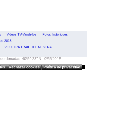
a
Videos TV-Vandellòs
Fotos històriques
nes 2018
VII ULTRA TRAIL DEL MESTRAL
Coordenadas: 40º59'23" N - 0º55'40" E
ies
Rechazar cookies
Política de privacidad