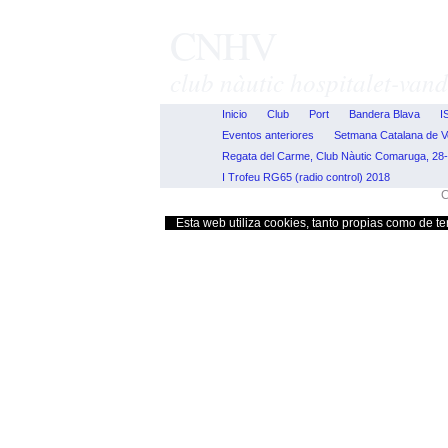
CNHV
club nàutic hospitalet-vand
Inicio
Club
Port
Bandera Blava
I
Eventos anteriores
Setmana Catalana de V
Regata del Carme, Club Nàutic Comaruga, 28-2
I Trofeu RG65 (radio control) 2018
C
Esta web utiliza cookies, tanto propias como de te