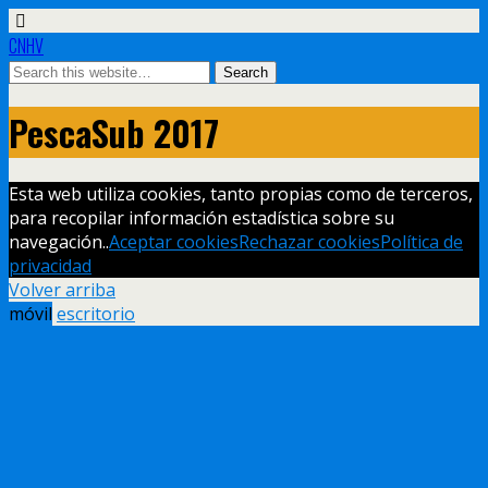
CNHV
PescaSub 2017
Esta web utiliza cookies, tanto propias como de terceros,
para recopilar información estadística sobre su
navegación..
Aceptar cookies
Rechazar cookies
Política de
privacidad
Volver arriba
móvil
escritorio