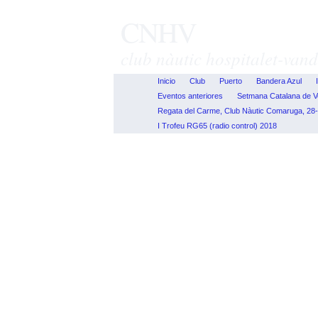
CNHV
club nàutic hospitalet-vand
Inicio
Club
Puerto
Bandera Azul
Eventos anteriores
Setmana Catalana de V
Regata del Carme, Club Nàutic Comaruga, 28-2
I Trofeu RG65 (radio control) 2018