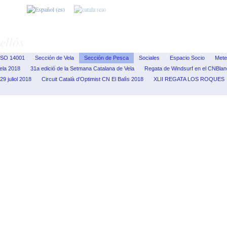
ellòs
ISO 14001
Sección de Vela
Sección de Pesca
Sociales
Espacio Socio
Mete
ela 2018
31a edició de la Setmana Catalana de Vela
Regata de Windsurf en el CNBla
9 juliol 2018
Circuit Català d’Optimist CN El Balìs 2018
XLII REGATA LOS ROQUES