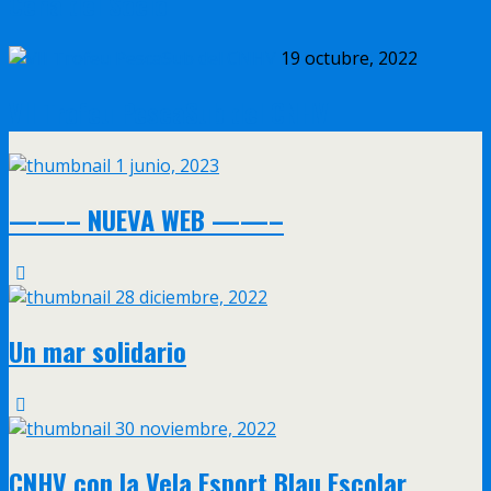
Cena del Socio
19 octubre, 2022
VII Trofeu PescaSub del CNHV
1 junio, 2023
——– NUEVA WEB ——–
28 diciembre, 2022
Un mar solidario
30 noviembre, 2022
CNHV con la Vela Esport Blau Escolar