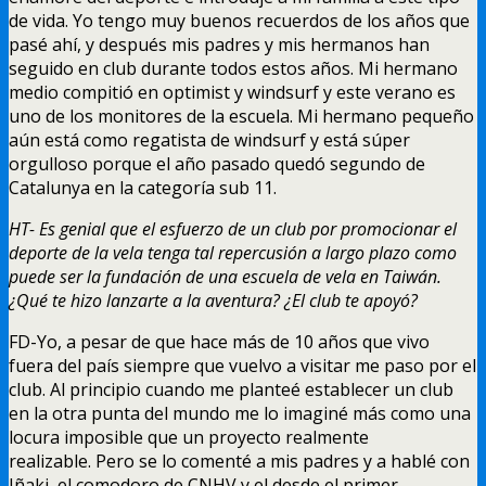
de vida. Yo tengo muy buenos recuerdos de los años que
pasé ahí, y después mis padres y mis hermanos han
seguido en club durante todos estos años. Mi hermano
medio compitió en optimist y windsurf y este verano es
uno de los monitores de la escuela. Mi hermano pequeño
aún está como regatista de windsurf y está súper
orgulloso porque el año pasado quedó segundo de
Catalunya en la categoría sub 11.
HT- Es genial que el esfuerzo de un club por promocionar el
deporte de la vela tenga tal repercusión a largo plazo como
puede ser la fundación de una escuela de vela en Taiwán.
¿Qué te hizo lanzarte a la aventura? ¿El club te apoyó?
FD-Yo, a pesar de que hace más de 10 años que vivo
fuera del país siempre que vuelvo a visitar me paso por el
club. Al principio cuando me planteé establecer un club
en la otra punta del mundo me lo imaginé más como una
locura imposible que un proyecto realmente
realizable. Pero se lo comenté a mis padres y a hablé con
Iñaki, el comodoro de CNHV y el desde el primer