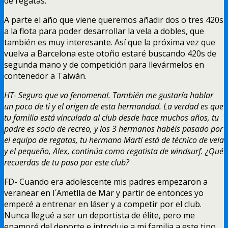
de regatas.
A parte el año que viene queremos añadir dos o tres 420s
a la flota para poder desarrollar la vela a dobles, que
también es muy interesante. Así que la próxima vez que
vuelva a Barcelona este otoño estaré buscando 420s de
segunda mano y de competición para llevármelos en
contenedor a Taiwán.
HT- Seguro que va fenomenal. También me gustaría hablar
un poco de ti y el origen de esta hermandad. La verdad es que
tu familia está vinculada al club desde hace muchos años, tu
padre es socio de recreo, y los 3 hermanos habéis pasado por
el equipo de regatas, tu hermano Martí está de técnico de vela
y el pequeño, Alex, continúa como regatista de windsurf. ¿Qué
recuerdas de tu paso por este club?
FD- Cuando era adolescente mis padres empezaron a
veranear en l´Ametlla de Mar y partir de entonces yo
empecé a entrenar en láser y a competir por el club.
Nunca llegué a ser un deportista de élite, pero me
enamoré del deporte e introduje a mi familia a este tipo