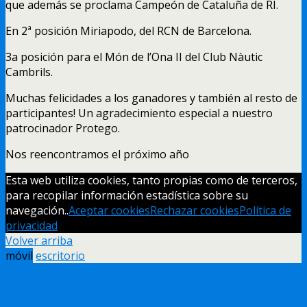
que además se proclama Campeón de Cataluña de RI.
En 2ª posición Miriapodo, del RCN de Barcelona.
3a posición para el Món de l’Ona II del Club Nàutic
Cambrils.
Muchas felicidades a los ganadores y también al resto de
participantes! Un agradecimiento especial a nuestro
patrocinador Protego.
Nos reencontramos el próximo año
Esta web utiliza cookies, tanto propias como de terceros,
para recopilar información estadística sobre su
navegación..
Aceptar cookies
Rechazar cookies
Política de
privacidad
Volver arriba
móvil
escritorio